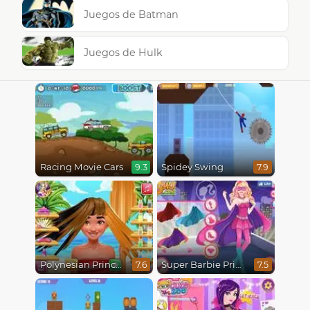
Juegos de Batman
Juegos de Hulk
Racing Movie Cars
Spidey Swing
9.3
7.9
Polynesian Princess Real Haircuts
Super Barbie Princess and Rockstar
7.6
7.5