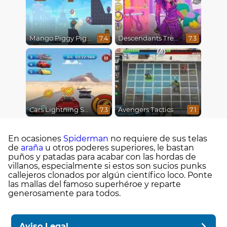
Mango Piggy Piggy Hero
Descendants Trendsetters
7.4
7.3
Cars Lightning Speed
Avengers Tactics
7.3
7.1
En ocasiones
Spiderman
no requiere de sus telas
de
araña
u otros poderes superiores, le bastan
puños y patadas para acabar con las hordas de
villanos, especialmente si estos son sucios punks
callejeros clonados por algún científico loco. Ponte
las mallas del famoso superhéroe y reparte
generosamente para todos.
Aviso Legal