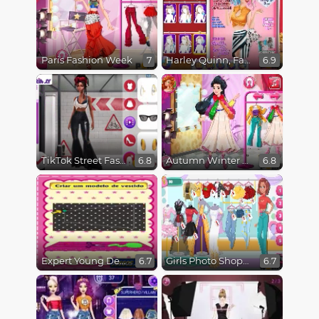
Paris Fashion Week
Harley Quinn, Fashionista on the Cover
7
6.9
TikTok Street Fashion
Autumn Winter Fashion Week
6.8
6.8
Expert Young Designer
Girls Photo Shopping Dress-Up
6.7
6.7