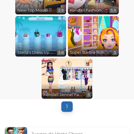
New Top Model at Princessgram
Kendall Fashion Color Test
5.9
5.9
Stella's Dress Up Summer Party
Super Barbie Runway Model
5.8
5
Kendall Jenner Fashion Style
5
1