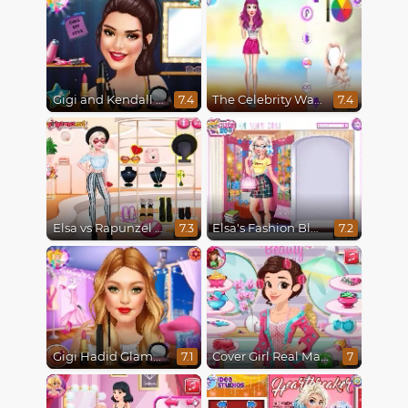
Gigi and Kendall Fashionistas
The Celebrity Way Of Life
7.4
7.4
Elsa vs Rapunzel Fashion Game
Elsa's Fashion Blog
7.3
7.2
Gigi Hadid Glamourous Lifestyle
Cover Girl Real Makeover
7.1
7