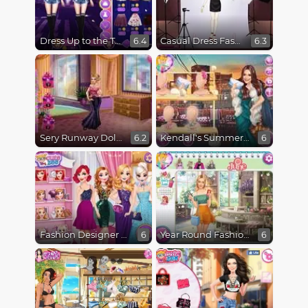
Dress Up to the Top!
Casual Dress Fashion
6.4
6.3
Sery Runway Dolly
Kendall's Summer Fun
6.2
6
Fashion Designer Gala
Year Round Fashionista Gigi Hadid
6
6