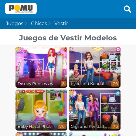
Juegos
Chicas
Vestir
Juegos de Vestir Modelos
Disney Princesses Runway Show
Kylie and Kendall Sisters Break Up
8
7.6
Baby Hazel Photoshoot
Gigi and Kendall BFFS
7.6
7.5