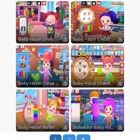
Baby Hazel Dressmaker Dressup
Baby Hazel Electrician Dressup
5
5
Baby Hazel Carpenter Dressup
Baby Hazel Cheerleader Dressup
5
5
Baby Hazel Ballet Dressup
Boxeador Baby Hazel
5
5
1
2