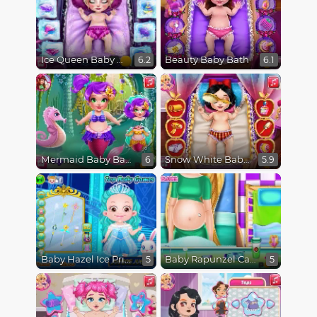
Ice Queen Baby Bath
Beauty Baby Bath
6.2
6.1
Mermaid Baby Bath
Snow White Baby Bath
6
5.9
Baby Hazel Ice Princess Dressup
Baby Rapunzel Caring
5
5