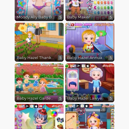
Moody Ally Baby Bath
Baby Maker
5
5
Baby Hazel Thanksgiving Fun
Baby Hazel Annual Day
5
5
Baby Hazel Garden Party
Baby Hazel Lawyer Dressup
5
5