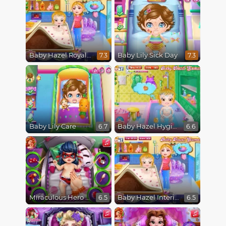
Baby Hazel Royal Bath
Baby Lily Sick Day
7.3
7.3
Baby Lily Care
Baby Hazel Hygiene
6.7
6.6
Miraculous Hero Baby Bath
Baby Hazel Interior Dressup
6.5
6.5