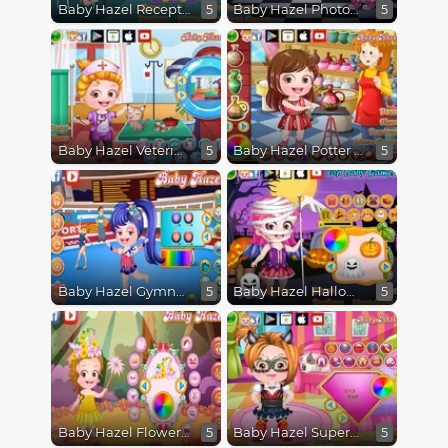
Baby Hazel Receptionist Dressup
Baby Hazel Photographer Dressup
5
5
Baby Hazel Veterinarian Dressup
Baby Hazel Potter Dressup
5
5
Baby Hazel Gymnast Dressup
Baby Hazel Halloween Dressup
5
5
Baby Hazel Flower Princess Dressup
Baby Hazel SuperGirl Dressup
5
5