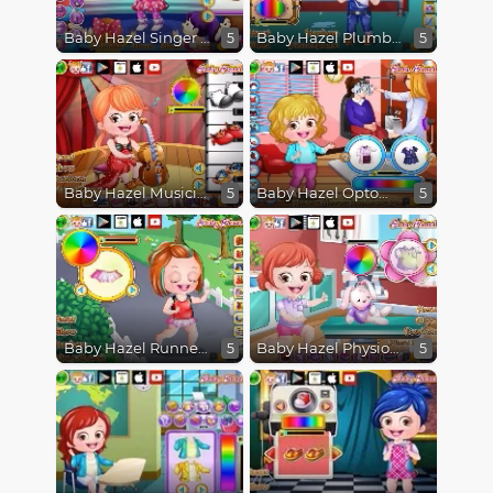
Baby Hazel Singer Dressup
Baby Hazel Plumber Dressup
5
5
Baby Hazel Musician Dressup
Baby Hazel Optometrist Dressup
5
5
Baby Hazel Runner Dressup
Baby Hazel Physiotherapist Dressup
5
5