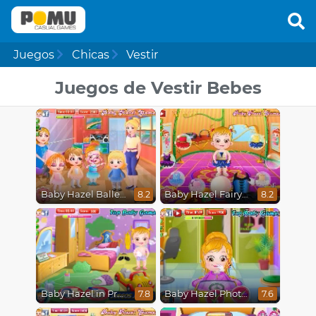
Juegos
Chicas
Vestir
Juegos de Vestir Bebes
Baby Hazel Ballerina Dance
Baby Hazel Fairyland Ballet
8.2
8.2
Baby Hazel in Preschool
Baby Hazel Photoshoot
7.8
7.6