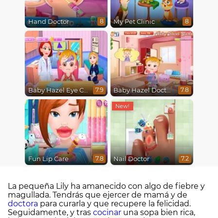
Hand Doctor
My Pet Clinic
8
8
Baby Hazel Eye Care
Baby Hazel Doctor Play
7.9
7.8
Fun Lip Care
Nail Doctor
7.8
7.2
La pequeña Lily ha amanecido con algo de fiebre y
magullada. Tendrás que ejercer de mamá y de
doctora
para curarla y que recupere la felicidad.
Seguidamente, y tras
cocinar
una sopa bien rica,