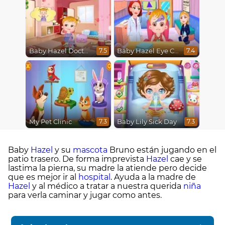
Baby Hazel Doctor Play
Baby Hazel Eye Care
7.5
7.4
My Pet Clinic
Baby Lily Sick Day
7.3
7.3
Baby
Hazel
y su
mascota
Bruno están jugando en el
patio trasero. De forma imprevista
Hazel
cae y se
lastima la pierna, su madre la atiende pero decide
que es mejor ir al
hospital
. Ayuda a la madre de
Hazel
y al médico a tratar a nuestra querida
niña
para verla caminar y jugar como antes.