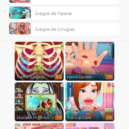
Juegos de Operar
Juegos de Cirugias
Traffic Surgery
Hand Doctor
8.5
7.9
Monster High Nose Doctor
Fun Lip Care
7.9
7.6