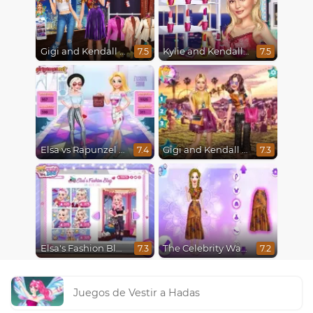
Gigi and Kendall BFFS
Kylie and Kendall Sisters Break Up
7.5
7.5
Elsa vs Rapunzel Fashion Game
Gigi and Kendall Fashionistas
7.4
7.3
Elsa's Fashion Blog
The Celebrity Way Of Life
7.3
7.2
Juegos de Vestir a Hadas