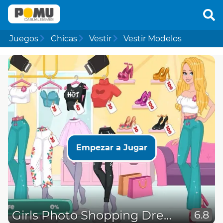
Juegos
Chicas
Vestir
Vestir Modelos
Empezar a Jugar
Girls Photo Shopping Dress-Up
6.8