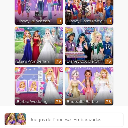
Disney Princesses Runway Show
Disney Dorm Party
8
8
Elsa's Wonderland Wedding
Disney Couple Of The Year
7.9
7.9
Barbie Wedding Fun
Bridezilla Barbie
7.9
7.8
Juegos de Princesas Embarazadas