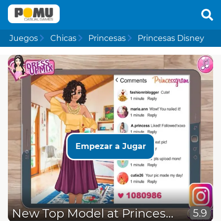
Juegos
Chicas
Princesas
Princesas Disney
Empezar a Jugar
New Top Model at Princessgram
5.9