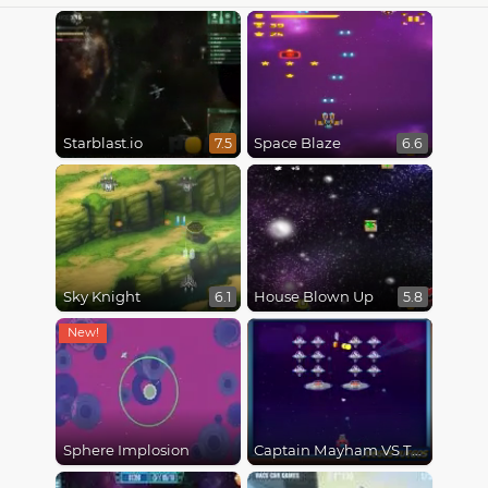
Starblast.io
Space Blaze
7.5
6.6
Sky Knight
House Blown Up
6.1
5.8
Sphere Implosion
Captain Mayham VS The Bunny Invaders