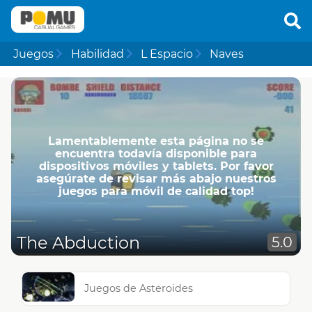
Juegos
Habilidad
L Espacio
Naves
Lamentablemente esta página no se
encuentra todavía disponible para
dispositivos móviles y tablets. Por favor
asegúrate de revisar más abajo nuestros
juegos para móvil de calidad top!
The Abduction
5.0
Juegos de Asteroides