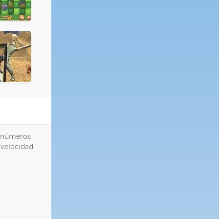
s números
 velocidad