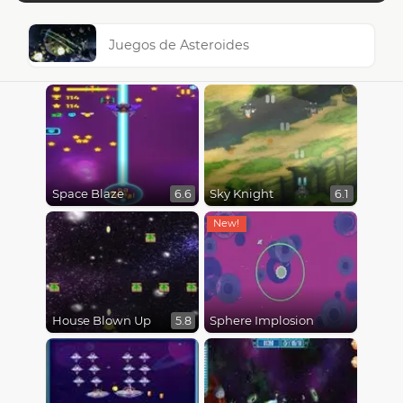
Juegos de Asteroides
Space Blaze
Sky Knight
6.6
6.1
House Blown Up
Sphere Implosion
5.8