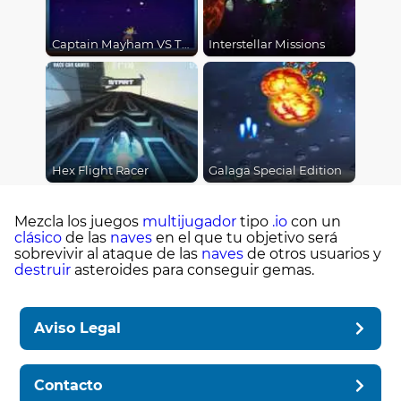
Captain Mayham VS The Bunny Invaders
Interstellar Missions
Hex Flight Racer
Galaga Special Edition
Mezcla los juegos
multijugador
tipo
.io
con un
clásico
de las
naves
en el que tu objetivo será
sobrevivir al ataque de las
naves
de otros usuarios y
destruir
asteroides para conseguir gemas.
Aviso Legal
Contacto