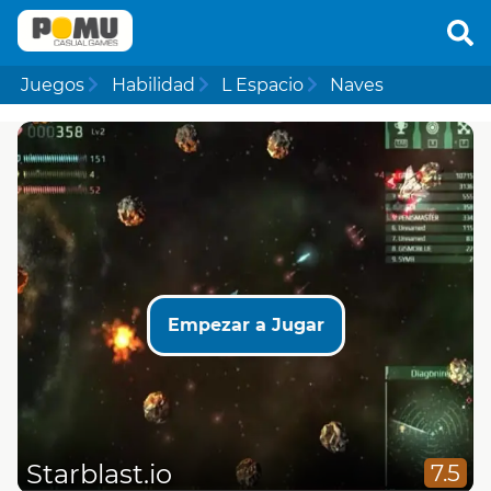
Juegos
Habilidad
L Espacio
Naves
Empezar a Jugar
Starblast.io
7.5