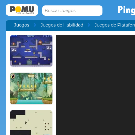
Pin
Juegos
Juegos de Habilidad
Juegos de Platafo