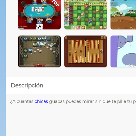
Descripción
¿A cúantas
chicas
guapas puedes mirar sin que te pille tu p