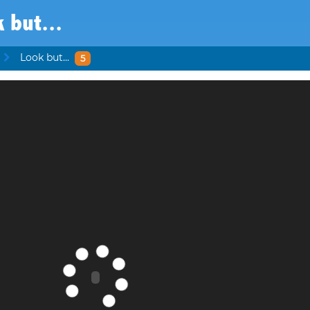
 but...
Look but...
5