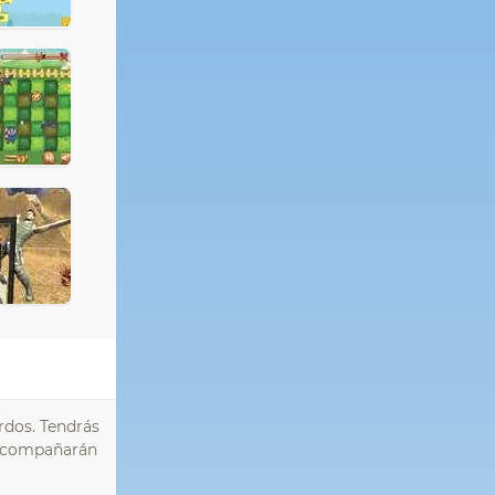
rdos. Tendrás
 acompañarán