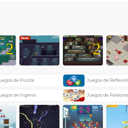
2
2
uegos de Puzzle
Juegos de Reflexió
uegos de Ingenio
Juegos de Palabra