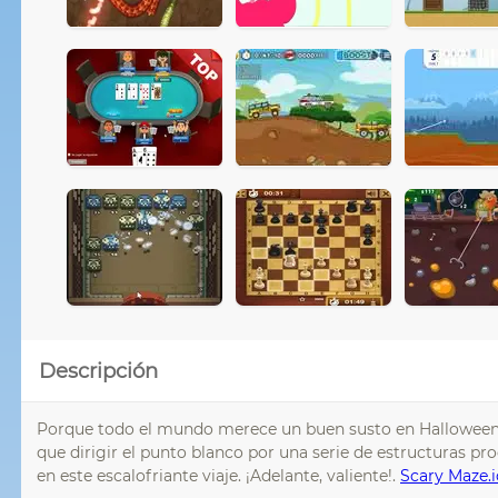
Descripción
Porque todo el mundo merece un buen susto en Halloween
que dirigir el punto blanco por una serie de estructuras pro
en este escalofriante viaje. ¡Adelante, valiente!.
Scary Maze.i