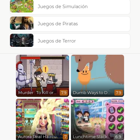
Juegos de Simulación
Juegos de Piratas
Juegos de Terror
Murder : To Kill or Not to Kill
Dumb Ways to Die
7.9
7.9
Aurora Real Haircuts
Lunchtime Slacking
7
6.9