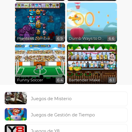
Plants vs Zombies Fusion Mode
Dumb Ways to Die 3: World Tour
6.9
6.6
Funny Soccer
Bartender Make Right Mix
6.4
6.1
Juegos de Misterio
Juegos de Gestión de Tiempo
Juegos de Y8