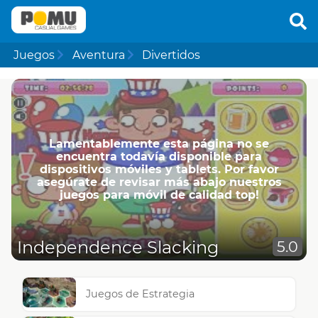
Juegos
Aventura
Divertidos
Lamentablemente esta página no se
encuentra todavía disponible para
dispositivos móviles y tablets. Por favor
asegúrate de revisar más abajo nuestros
juegos para móvil de calidad top!
Independence Slacking
5.0
Juegos de Estrategia