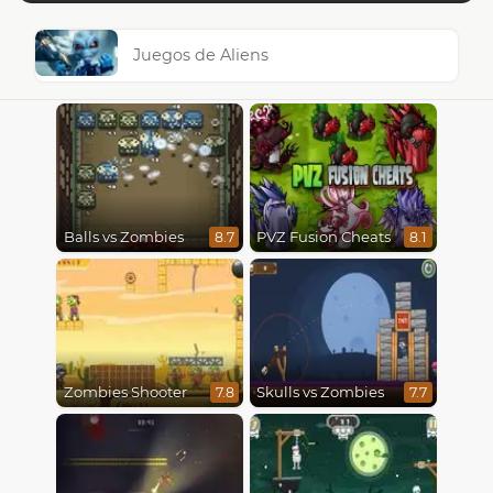
Juegos de Aliens
Balls vs Zombies
PVZ Fusion Cheats
8.7
8.1
Zombies Shooter
Skulls vs Zombies
7.8
7.7