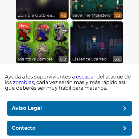
Zombie Outbreak Arena
Save The Monsters
7.5
7.2
Plants vs Zombies Fusion Mode
Clarence Scarred Silly
6.9
6.6
Ayuda a los supervivientes a
escapar
del ataque de
los
zombies
, cada vez serán más y más rápido así
que deberás ser muy hábil para matarlos.
Aviso Legal
Contacto