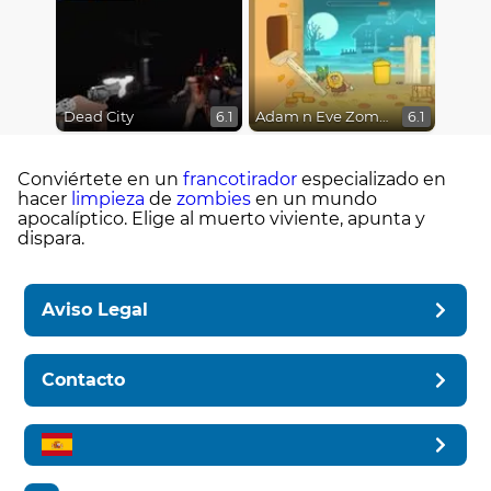
Dead City
Adam n Eve Zombies
6.1
6.1
Conviértete en un
francotirador
especializado en
hacer
limpieza
de
zombies
en un mundo
apocalíptico. Elige al muerto viviente, apunta y
dispara.
Aviso Legal
Contacto