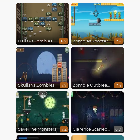
Balls vs Zombies
Zombies Shooter
8.7
7.8
Skulls vs Zombies
Zombie Outbreak Arena
7.7
7.4
Save The Monsters
Clarence Scarred Silly
7.2
6.9