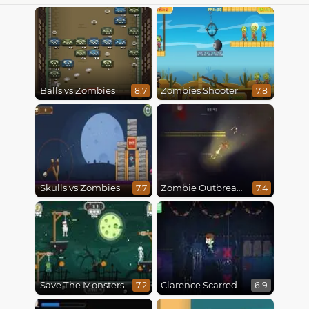
Balls vs Zombies
Zombies Shooter
8.7
7.8
Skulls vs Zombies
Zombie Outbreak Arena
7.7
7.4
Save The Monsters
Clarence Scarred Silly
7.2
6.9