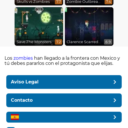
Skulls vs Zombies
Zombie Outbreak Arena
7.7
7.4
Save The Monsters
Clarence Scarred Silly
7.2
6.9
Los
zombies
han llegado a la frontera con Mexico y
tú debes pararlos con el protagonista que elijas.
Aviso Legal
Contacto