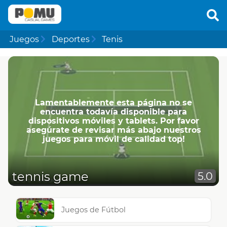
Juegos
Deportes
Tenis
Lamentablemente esta página no se
encuentra todavía disponible para
dispositivos móviles y tablets. Por favor
asegúrate de revisar más abajo nuestros
juegos para móvil de calidad top!
tennis game
5.0
Juegos de Fútbol