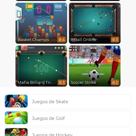
Basket Champs
8 Ball Online
8.4
8.3
Mafia Billiard Tricks
Soccer Strike
8.3
8.2
Juegos de Skate
Juegos de Golf
Juegos de Hockey