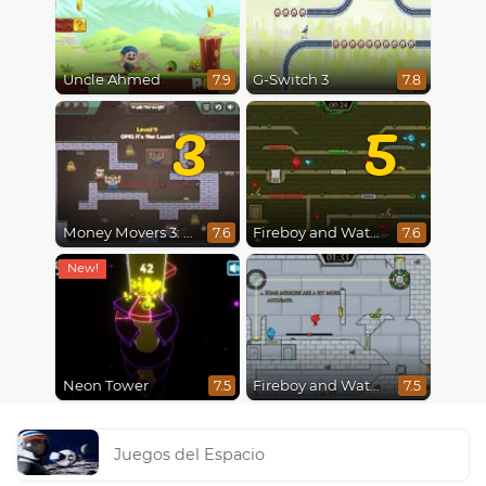
Uncle Ahmed
G-Switch 3
7.9
7.8
3
5
Money Movers 3: Guard Duty
Fireboy and Watergirl 5 : Elements
7.6
7.6
Neon Tower
Fireboy and Watergirl in The Ice Temple
7.5
7.5
Juegos del Espacio