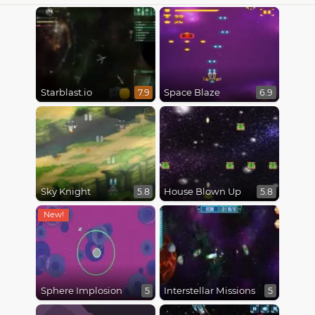
Starblast.io
Space Blaze
7.9
6.9
Sky Knight
House Blown Up
5.8
5.8
Sphere Implosion
Interstellar Missions
5
5