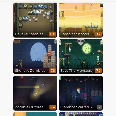
Balls vs Zombies
Zombies Shooter
8.8
8.2
Skulls vs Zombies
Save The Monsters
7.9
7.5
Zombie Outbreak Arena
Clarence Scarred Silly
7.4
7