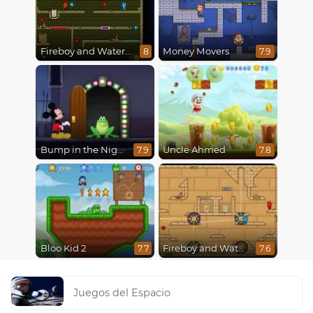
Fireboy and Watergirl 5 : Elements
Money Movers
8
7.9
Bump in the Night
Uncle Ahmed
7.9
7.8
Bloo Kid 2
Fireboy and Watergirl in The Light Temple 2
7.7
7.6
Juegos del Espacio