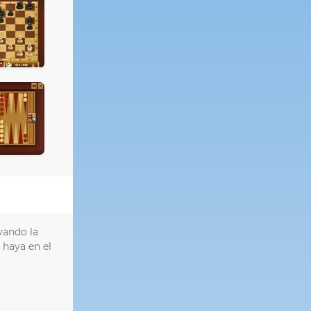
vando la
haya en el