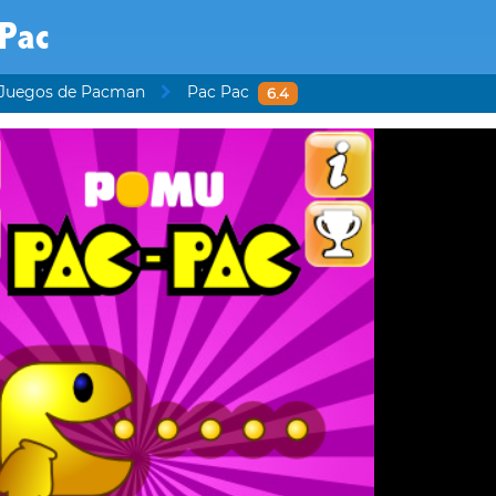
 Pac
Juegos de Pacman
Pac Pac
6.4