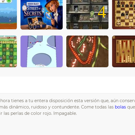
4
ahora tienes a tu entera disposición esta versión que, aún conser
o más dinámico, ruidoso y contundente. Come todas las
bolas
que 
ir las perlas de color rojo. Impagable.