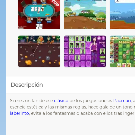
Descripción
Si eres un fan de ese
clásico
de los juegos que es
Pacman
, 
esencia estética y las mismas reglas, hace gala de un ton
laberinto
, evita a los fantasmas o acaba con ellos tras inger