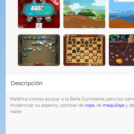
Descripción
Maléfica intenta asustar a la Bella Durmiente, pero los 
modernizar su aspecto, cambiar de
ropa
, de
maquillaje
y de
nadie.