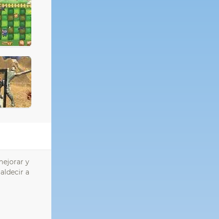
mejorar y
aldecir a