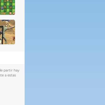
e partir hay
te a estas