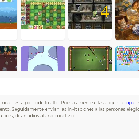
4
 una fiesta por todo lo alto. Primeramente ellas eligen la
ropa
, 
ento. Seguidamente envían las invitaciones a las personas elegi
elices, dirán adiós al año concluso.