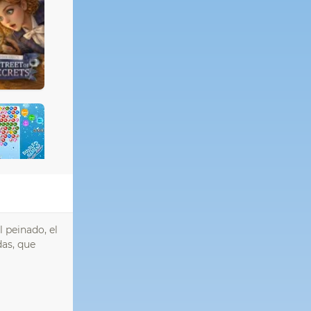
el peinado, el
das, que