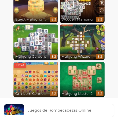
Egypt Mahjong Triple Dimensions
Wooden Mahjong
8.3
8.3
Mahjong Gardens
Mahjong Wizard
8.2
8.2
Om Nom Connect Classic
Mahjong Master 2
8.2
8.2
Juegos de Rompecabezas Online