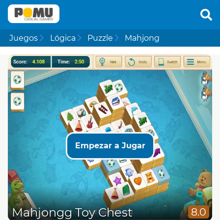
Juegos
Lógica
Puzzle
Mahjong
Empezar a Jugar
Mahjongg Toy Chest
8.0