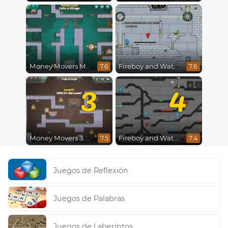
Money Movers Maker
Fireboy and Watergirl in The Ice Temple
7.6
7.6
3
4
Money Movers 3: Guard Duty
Fireboy and Watergirl 4 : Crystal Temple
7.5
7.4
Juegos de Reflexión
Juegos de Palabras
Juegos de Laberintos