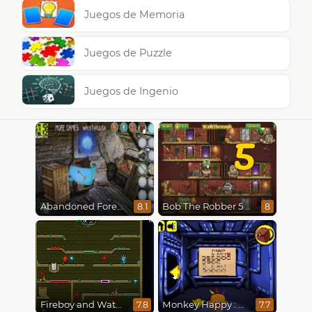
Juegos de Memoria
Juegos de Puzzle
Juegos de Ingenio
5
Abandoned Forest House
Bob The Robber 5 The Temple Adventure
8.1
8
Fireboy and Watergirl 5 : Elements
Monkey Happy : Stage 0112
7.8
7.7