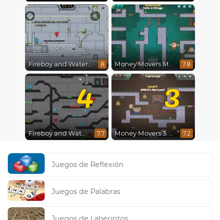
Fireboy and Watergirl in The Ice Temple
Money Movers Maker
8
7.8
4
3
Fireboy and Watergirl 4 : Crystal Temple
Money Movers 3: Guard Duty
7.7
7.2
Juegos de Reflexión
Juegos de Palabras
Juegos de Laberintos