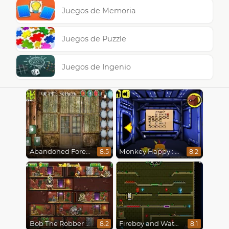
Juegos de Memoria
Juegos de Puzzle
Juegos de Ingenio
Abandoned Forest House
Monkey Happy : Stage 0112
8.5
8.2
Bob The Robber 5 The Temple Adventure
Fireboy and Watergirl 5 : Elements
8.2
8.1