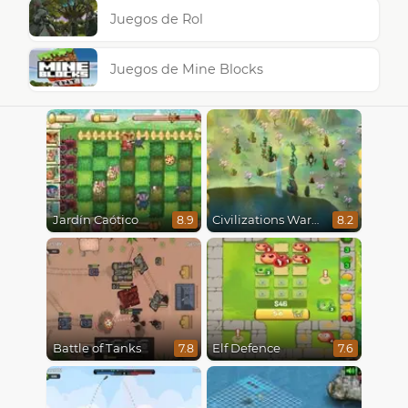
Juegos de Rol
Juegos de Mine Blocks
Jardín Caótico
Civilizations Wars Master Edition
8.9
8.2
Battle of Tanks
Elf Defence
7.8
7.6