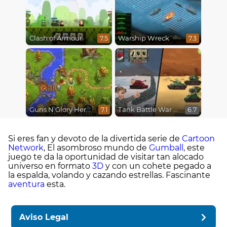
Clash of Armour
Warship Wreck
7.5
7.3
Guns N Glory Heroes
Tank Battle War Commander
7.1
6.7
Si eres fan y devoto de la divertida serie de
Cartoon
Network
, El asombroso mundo de
Gumball
, este
juego te da la oportunidad de visitar tan alocado
universo en formato
3D
y con un cohete pegado a
la espalda, volando y cazando estrellas. Fascinante
aventura
esta.
Aviso Legal