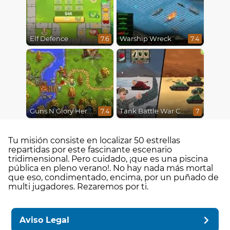
Elf Defence
Warship Wreck
7.6
7.4
Guns N Glory Heroes
Tank Battle War Commander
7.4
7
Tu misión consiste en localizar 50 estrellas
repartidas por este fascinante escenario
tridimensional. Pero cuidado, ¡que es una piscina
pública en pleno verano!. No hay nada más mortal
que eso, condimentado, encima, por un puñado de
multi jugadores. Rezaremos por ti.
Aviso Legal