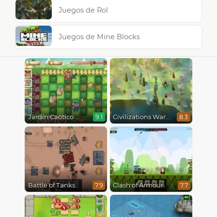
Juegos de Rol
Juegos de Mine Blocks
Jardín Caótico
Civilizations Wars Master Edition
9.1
8.3
Battle of Tanks
Clash of Armour
7.9
7.7