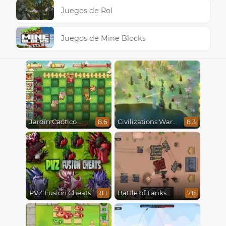
Juegos de Rol
Juegos de Mine Blocks
Jardín Caótico
Civilizations Wars Master Edition
8.6
8.3
PVZ Fusion Cheats
Battle of Tanks
8.1
7.8