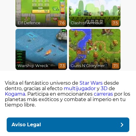
Elf Defence
Clash of Armour
7.6
7.5
Warship Wreck
Guns N Glory Heroes
7.3
7.1
Visita el fantástico universo de
Star Wars
desde
dentro, gracias al efecto
multijugador
y
3D
de
Kogama
. Participa en emocionantes
carreras
por los
planetas más exóticos y combate al imperio en tu
tiempo libre.
Aviso Legal