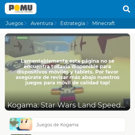
Juegos
Aventura
Estrategia
Minecraft
Lamentablemente esta página no se
encuentra todavía disponible para
dispositivos móviles y tablets. Por favor
asegúrate de revisar más abajo nuestros
juegos para móvil de calidad top!
Kogama: Star Wars Land Speeder
Juegos de Kogama