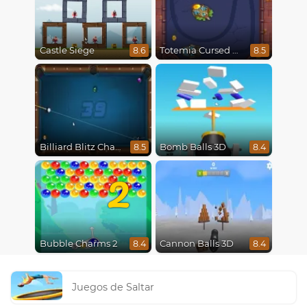
Castle Siege
Totemia Cursed Marbles
8.6
8.5
Billiard Blitz Challenge
Bomb Balls 3D
8.5
8.4
2
Bubble Charms 2
Cannon Balls 3D
8.4
8.4
Juegos de Saltar