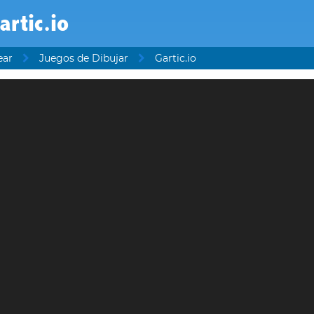
artic.io
ear
Juegos de Dibujar
Gartic.io