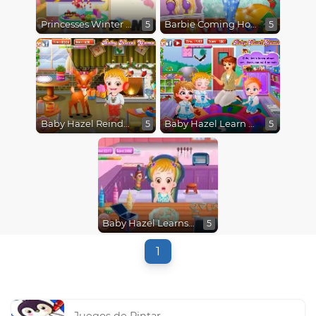
Princesses Winter Stories
Barbie Coming Home for Christmas
5
5
Baby Hazel Reindeer Surprise
Baby Hazel Learn Animals
5
5
Baby Hazel Learns Shapes
5
1