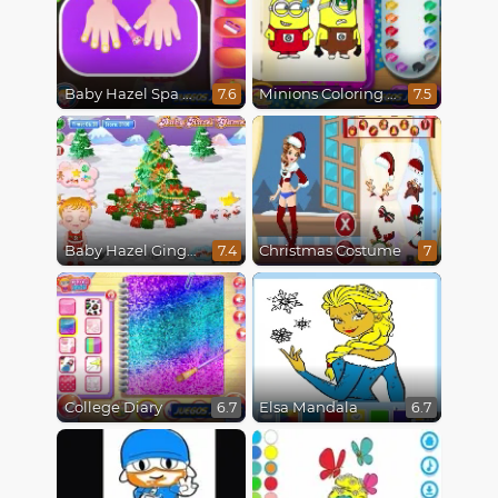
Baby Hazel Spa Makeover
Minions Coloring Book
7.6
7.5
Baby Hazel Gingerbread House
Christmas Costume
7.4
7
College Diary
Elsa Mandala
6.7
6.7