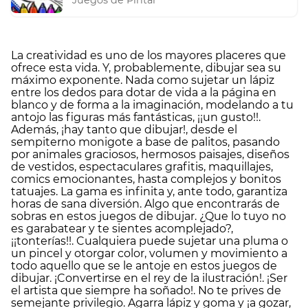
Juegos de Pintar
La creatividad es uno de los mayores placeres que
ofrece esta vida. Y, probablemente, dibujar sea su
máximo exponente. Nada como sujetar un lápiz
entre los dedos para dotar de vida a la página en
blanco y de forma a la imaginación, modelando a tu
antojo las figuras más fantásticas, ¡¡un gusto!!.
Además, ¡hay tanto que dibujar!, desde el
sempiterno monigote a base de palitos, pasando
por animales graciosos, hermosos paisajes, diseños
de vestidos, espectaculares grafitis, maquillajes,
comics emocionantes, hasta complejos y bonitos
tatuajes. La gama es infinita y, ante todo, garantiza
horas de sana diversión. Algo que encontrarás de
sobras en estos juegos de dibujar. ¿Que lo tuyo no
es garabatear y te sientes acomplejado?,
¡¡tonterías!!. Cualquiera puede sujetar una pluma o
un pincel y otorgar color, volumen y movimiento a
todo aquello que se le antoje en estos juegos de
dibujar. ¡Convertirse en el rey de la ilustración!. ¡Ser
el artista que siempre ha soñado!. No te prives de
semejante privilegio. Agarra lápiz y goma y ¡a gozar,