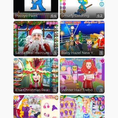
Pocoyo Paint
Smurfy Coloring
6.4
6.2
Santa Real Haircuts
Baby Hazel New Year Bash
5
5
Elsa Christmas Real Haircuts
Winter Hair Trends Crimp
5
5