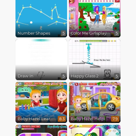
Number Shapes
Color Me Girlsplay
5
5
Draw In
Happy Glass 2
5
5
Baby Hazel Learns Colors
Baby Hazel Helping Time
8.3
7.9