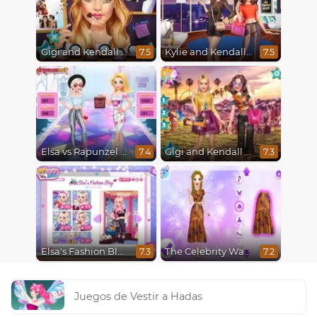
Gigi and Kendall BFFS
Kylie and Kendall Sisters Break Up
7.5
7.5
Elsa vs Rapunzel Fashion Game
Gigi and Kendall Fashionistas
7.4
7.3
Elsa's Fashion Blog
The Celebrity Way Of Life
7.3
7.2
Juegos de Vestir a Hadas