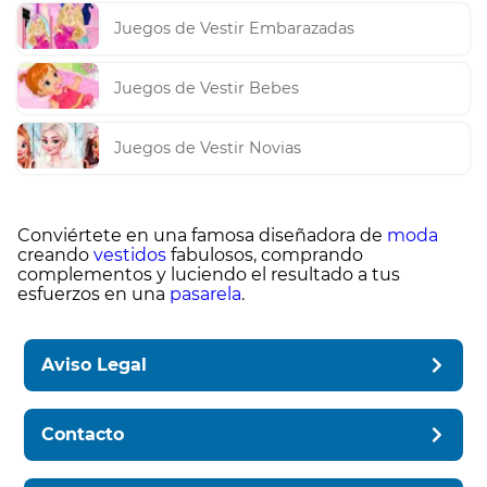
Juegos de Vestir Embarazadas
Juegos de Vestir Bebes
Juegos de Vestir Novias
Conviértete en una famosa diseñadora de
moda
creando
vestidos
fabulosos, comprando
complementos y luciendo el resultado a tus
esfuerzos en una
pasarela
.
Aviso Legal
Contacto