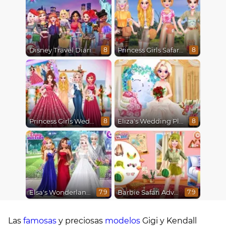
Disney Travel Diaries: City Break
Princess Girls Safari Trip
8
8
Princess Girls Wedding Trip
Eliza's Wedding Planner
8
8
Elsa's Wonderland Wedding
Barbie Safari Adventure
7.9
7.9
Las
famosas
y preciosas
modelos
Gigi y Kendall