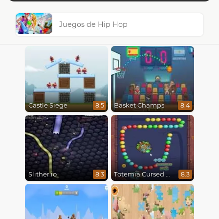
Juegos de Hip Hop
Castle Siege
Basket Champs
8.5
8.4
Slither.io
Totemia Cursed Marbles
8.3
8.3