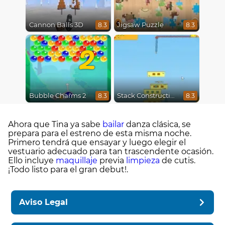
Cannon Balls 3D
Jigsaw Puzzle
8.3
8.3
2
Bubble Charms 2
Stack Construction
8.3
8.3
Ahora que Tina ya sabe
bailar
danza clásica, se
prepara para el estreno de esta misma noche.
Primero tendrá que ensayar y luego elegir el
vestuario adecuado para tan trascendente ocasión.
Ello incluye
maquillaje
previa
limpieza
de cutis.
¡Todo listo para el gran debut!.
Aviso Legal