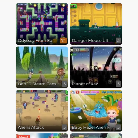
Odyssey From Earth To Space
Danger Mouse Ultimate
7.1
5
Ben 10 Steam Camp
Planet of Kaz
5
5
Aliens Attack
Baby Hazel Alien Friend
5
5