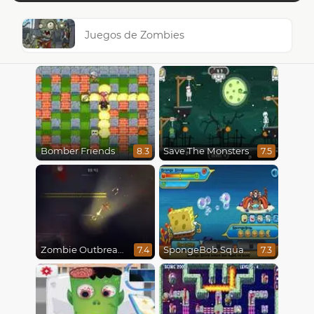
Juegos de Zombies
Bomber Friends
Save The Monsters
8.3
7.5
Zombie Outbreak Arena
SpongeBob SquarePants : Monster Island Adventures
7.4
7.3