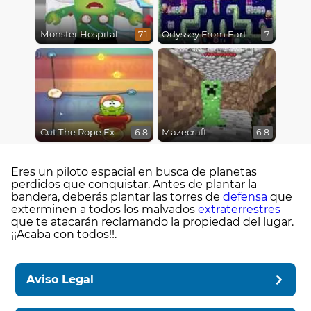
Monster Hospital
Odyssey From Earth To Space
7.1
7
Cut The Rope Experiments
Mazecraft
6.8
6.8
Eres un piloto espacial en busca de planetas
perdidos que conquistar. Antes de plantar la
bandera, deberás plantar las torres de
defensa
que
exterminen a todos los malvados
extraterrestres
que te atacarán reclamando la propiedad del lugar.
¡¡Acaba con todos!!.
Aviso Legal