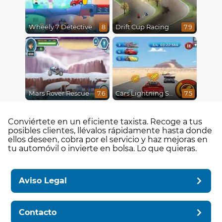
Wheely 7 Detective
Drift Cup Racing
8
7.9
Mars Rover Rescue
Cars Lightning Speed
7.6
7.5
Conviértete en un eficiente taxista. Recoge a tus
posibles clientes, llévalos rápidamente hasta donde
ellos deseen, cobra por el servicio y haz mejoras en
tu automóvil o invierte en bolsa. Lo que quieras.
Aviso Legal
Contacto