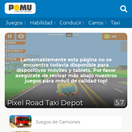
Juegos
Habilidad
Conducir
Carros
Taxi
Lamentablemente esta página no se
encuentra todavía disponible para
dispositivos móviles y tablets. Por favor
asegúrate de revisar más abajo nuestros
juegos para móvil de calidad top!
Pixel Road Taxi Depot
5.7
Juegos de Camiones