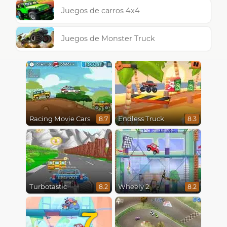
Juegos de carros 4x4
Juegos de Monster Truck
Racing Movie Cars
Endless Truck
8.7
8.3
Turbotastic
Wheely 2
8.2
8.2
7