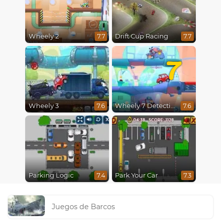
Wheely 2
Drift Cup Racing
7.7
7.7
7
Wheely 3
Wheely 7 Detective
7.6
7.6
Parking Logic
Park Your Car
7.4
7.3
Juegos de Barcos