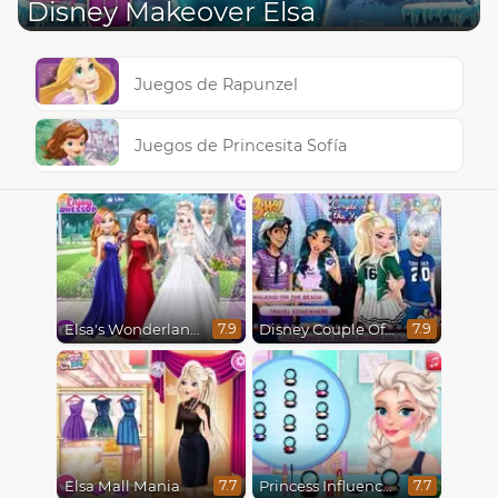
Disney Makeover Elsa
Juegos de Rapunzel
Juegos de Princesita Sofía
Elsa's Wonderland Wedding
Disney Couple Of The Year
7.9
7.9
Elsa Mall Mania
Princess Influencer Winter Wonderland
7.7
7.7