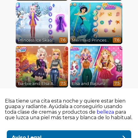
Princess Ice Skating Adventure
Mermaid Princesses
7.6
7.6
Barbie and Elsa Autumn Patterns
Elsa and Rapunzel Princess Rivalry
7.5
7.5
Elsa tiene una cita esta noche y quiere estar bien
guapa y radiante. Ayúdala a conseguirlo usando
toda clase de cremas y productos de
belleza
para
que luzca una piel más tersa y blanca de lo habitual.
Aviso Legal