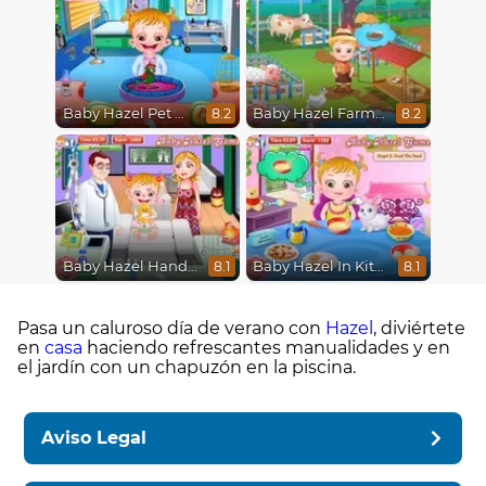
Baby Hazel Pet Doctor
Baby Hazel Farm Tour
8.2
8.2
Baby Hazel Hand Fracture
Baby Hazel In Kitchen
8.1
8.1
Pasa un caluroso día de verano con
Hazel
, diviértete
en
casa
haciendo refrescantes manualidades y en
el jardín con un chapuzón en la piscina.
Aviso Legal