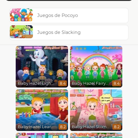
Juegos de Pocoyo
Juegos de Slacking
Baby Hazel Lighthouse Adventure
Baby Hazel Fairyland Ballet
8.4
8.4
Baby Hazel Learns Colors
Baby Hazel Stomach Care
8.2
8.2