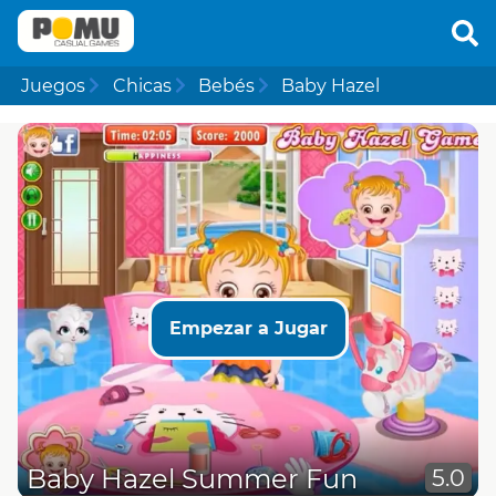
Juegos
Chicas
Bebés
Baby Hazel
Empezar a Jugar
Baby Hazel Summer Fun
5.0