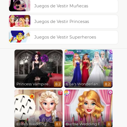
Juegos de Vestir Muñecas
Juegos de Vestir Princesas
Juegos de Vestir Superheroes
Princess Vampire Wedding Makeover
Elsa's Wonderland Wedding
8.2
8.2
Eliza's Wedding Planner
Barbie Wedding Fun
8.1
8