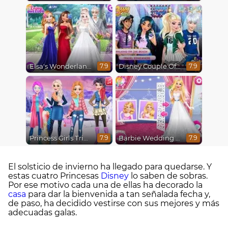
Elsa's Wonderland Wedding
Disney Couple Of The Year
7.9
7.9
Princess Girls Trip To Aspen
Barbie Wedding Fun
7.9
7.9
El solsticio de invierno ha llegado para quedarse. Y
estas cuatro Princesas
Disney
lo saben de sobras.
Por ese motivo cada una de ellas ha decorado la
casa
para dar la bienvenida a tan señalada fecha y,
de paso, ha decidido vestirse con sus mejores y más
adecuadas galas.