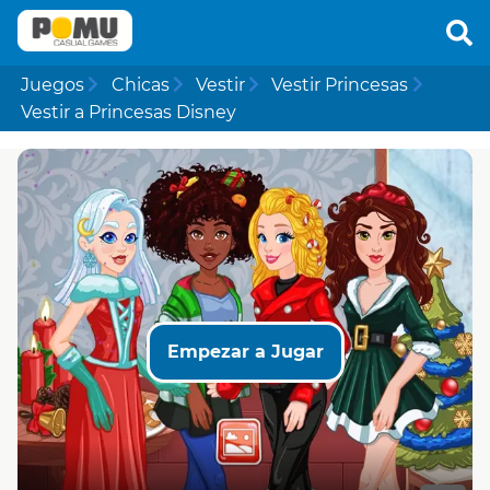
Juegos
Chicas
Vestir
Vestir Princesas
Vestir a Princesas Disney
Empezar a Jugar