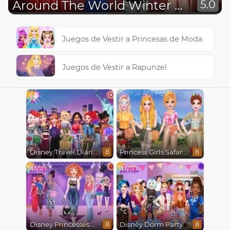
Around The World Winter Holidays
5.0
Juegos de Vestir a Princesas de Moda
Juegos de Vestir a Rapunzel
Disney Travel Diaries: City Break
Princess Girls Safari Trip
8
8
Disney Princesses Runway Show
Disney Dorm Party
8
8