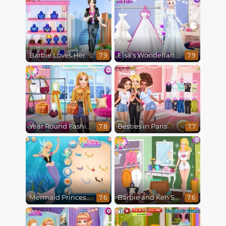
Barbie Loves Her Job
Elsa's Wonderland Wedding
7.9
7.9
Year Round Fashionista Rapunzel
Besties in Paris
7.8
7.7
Mermaid Princesses
Barbie and Ken Spring City Break
7.6
7.6