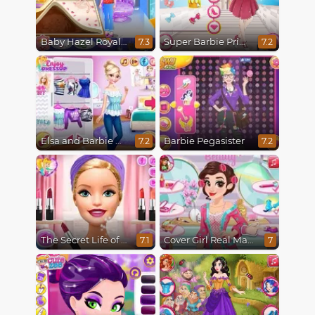
Baby Hazel Royal Bath
Super Barbie Princess and Rockstar
7.3
7.2
Elsa and Barbie Blind Date
Barbie Pegasister
7.2
7.2
The Secret Life of Dolls
Cover Girl Real Makeover
7.1
7