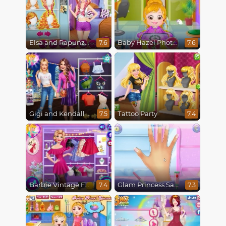
Elsa and Rapunzel Princess Rivalry
Baby Hazel Photoshoot
7.6
7.6
Gigi and Kendall BFFS
Tattoo Party
7.5
7.4
Barbie Vintage Fair
Glam Princess Salon
7.4
7.3