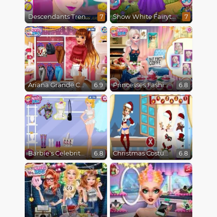
Descendants Trendsetters
Snow White Fairytale Dress Up
7
7
Ariana Grande Colors Of The Year
Princesses Fashion Over Coffee
6.9
6.8
Barbie's Celebrity Crush
Christmas Costume
6.8
6.8