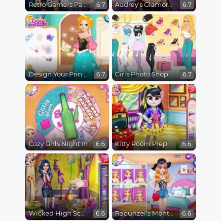
Retro Gamers Party
Audrey's Glamorous Real Haircuts
6.7
6.7
Design Your Princess Dream Dress
Girls Photo Shopping Dress-Up
6.7
6.7
Cozy Girls Night In
Kitty Room Prep
6.6
6.6
Wicked High School Prom Tailor
Rapunzel's Monthly Favorites
6.6
6.6