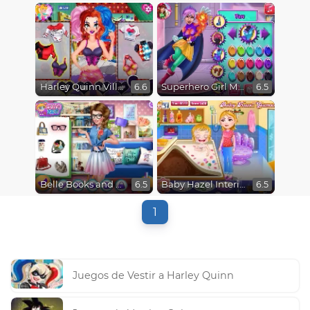
Harley Quinn Villain Princess
Superhero Girl Maker
6.6
6.5
Belle Books and Fashion
Baby Hazel Interior Dressup
6.5
6.5
1
Juegos de Vestir a Harley Quinn