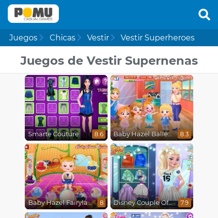
Juegos
Chicas
Vestir
Vestir Superheroes
Juegos de Vestir Supernenas
Smarte Couture
Baby Hazel Ballerina Dance
8.6
8.3
Baby Hazel Fairyland Ballet
Disney Couple Of The Year
8
7.9