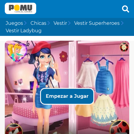
Juegos
Chicas
Vestir
Vestir Superheroes
Vestir Ladybug
Empezar a Jugar