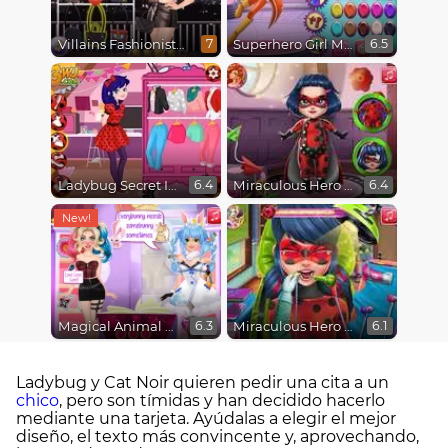
Villains Fashionistas In The City
Superhero Girl Maker
7
6.5
Ladybug Secret Identity Revealed
Miraculous Hero Baby Bath
6.4
6.4
Magical Animal Transformation Spell Factory
Miraculous Hero Real Dentist
6.3
6.1
Ladybug y Cat Noir quieren pedir una cita a un
chico
, pero son tímidas y han decidido hacerlo
mediante una tarjeta. Ayúdalas a elegir el mejor
diseño, el texto más convincente y, aprovechando,