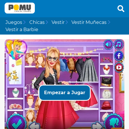
Juegos
Chicas
Vestir
Vestir Muñecas
Vestir a Barbie
Empezar a Jugar