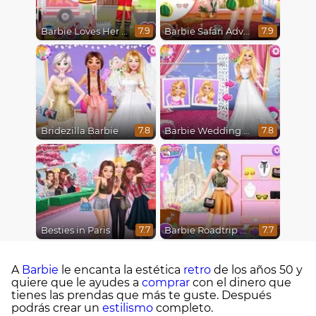
Barbie Loves Her Job
Barbie Safari Adventure
7.9
7.9
Bridezilla Barbie
Barbie Wedding Fun
7.8
7.8
Besties in Paris
Barbie Roadtrip Adventure
7.7
7.7
A
Barbie
le encanta la estética
retro
de los años 50 y
quiere que le ayudes a
comprar
con el dinero que
tienes las prendas que más te guste. Después
podrás crear un
estilismo
completo.